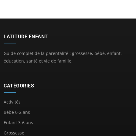
LATITUDE ENFANT
Guide complet de la parentalité : grossesse, bébé, enfant,
éducation, santé et vie de famille.
CATÉGORIES
Activités
Bébé 0-2 ans
Enfant 3-6 ans
Grossesse