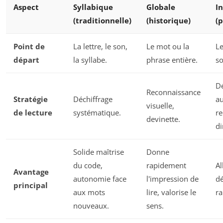
Aspect
Syllabique
Globale
I
(traditionnelle)
(historique)
(
Point de
La lettre, le son,
Le mot ou la
Le
départ
la syllabe.
phrase entière.
so
Dé
Reconnaissance
Stratégie
Déchiffrage
au
visuelle,
de lecture
systématique.
r
devinette.
di
Solide maîtrise
Donne
du code,
rapidement
Al
Avantage
autonomie face
l'impression de
dé
principal
aux mots
lire, valorise le
ra
nouveaux.
sens.