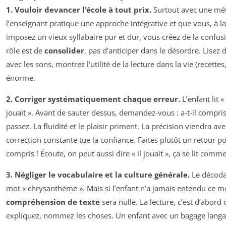
1. Vouloir devancer l’école à tout prix.
Surtout avec une mét
l’enseignant pratique une approche intégrative et que vous, à l
imposez un vieux syllabaire pur et dur, vous créez de la confusi
rôle est de
consolider
, pas d’anticiper dans le désordre. Lisez d
avec les sons, montrez l’utilité de la lecture dans la vie (recette
énorme.
2. Corriger systématiquement chaque erreur.
L’enfant lit « 
jouait ». Avant de sauter dessus, demandez-vous : a-t-il compris l
passez. La fluidité et le plaisir priment. La précision viendra av
correction constante tue la confiance. Faites plutôt un retour pos
compris ! Écoute, on peut aussi dire « il jouait », ça se lit comm
3. Négliger le vocabulaire et la culture générale.
Le décodag
mot « chrysanthème ». Mais si l’enfant n’a jamais entendu ce mo
compréhension de texte
sera nulle. La lecture, c’est d’abord
expliquez, nommez les choses. Un enfant avec un bagage langa