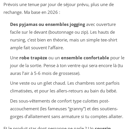
Prévois une tenue par jour de séjour prévu, plus une de
rechange. Ma base en 2026 :
Des pyjamas ou ensembles jogging
avec ouverture
facile sur le devant (boutonnage ou zip). Les hauts de
nursing, c’est bien en théorie, mais un simple tee-shirt
ample fait souvent l’affaire.
Une
robe trapèze
ou un
ensemble confortable
pour le
jour de la sortie. Pense à ton ventre qui sera encore là (tu
auras l’air à 5-6 mois de grossesse).
Une veste ou un gilet chaud. Les chambres sont parfois
climatisées, et pour les allers-retours au bain du bébé.
Des sous-vêtements de confort type culottes post-
accouchement (les fameuses “granny”) et des soutiens-
gorges d’allaitement sans armature si tu comptes allaiter.
Et le produit star dont personne ne parle ? Un
coussin