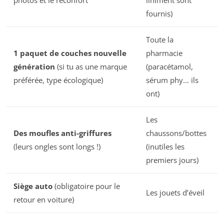
photos et le réconfort
liniment sont
fournis)
Toute la
1 paquet de couches nouvelle
pharmacie
génération
(si tu as une marque
(paracétamol,
préférée, type écologique)
sérum phy… ils
ont)
Les
Des moufles anti-griffures
chaussons/bottes
(leurs ongles sont longs !)
(inutiles les
premiers jours)
Siège auto
(obligatoire pour le
Les jouets d’éveil
retour en voiture)